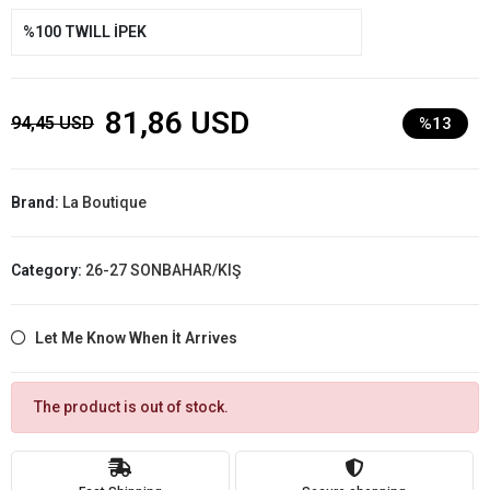
%100 TWILL İPEK
81,86 USD
94,45 USD
%13
Brand:
La Boutique
Category:
26-27 SONBAHAR/KIŞ
Let Me Know When İt Arrives
The product is out of stock.