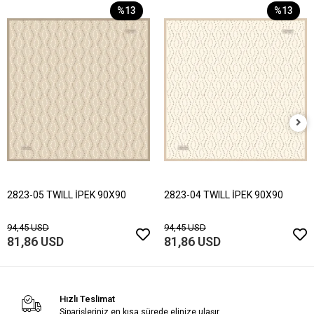
%13
%13
2823-05 TWILL İPEK 90X90
2823-04 TWILL İPEK 90X90
94,45 USD
94,45 USD
81,86 USD
81,86 USD
Hızlı Teslimat
Siparişleriniz en kısa sürede elinize ulaşır.