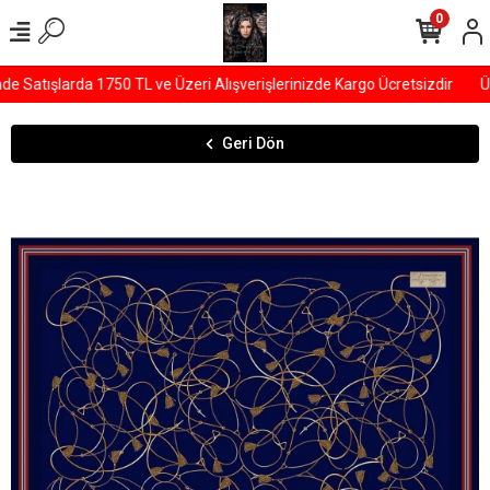
0
Satışlarda 1750 TL ve Üzeri Alışverişlerinizde Kargo Ücretsizdir
ÜY
Geri Dön