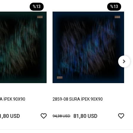
%13
%13
2
9
A İPEK 90X90
2859-08 SURA İPEK 90X90
1,80 USD
81,80 USD
94,38 USD