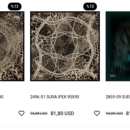
%13
%13
90
2496-01 SURA İPEK 90X90
2859-09 SUR
81,80 USD
8
94,38 USD
94,38 USD