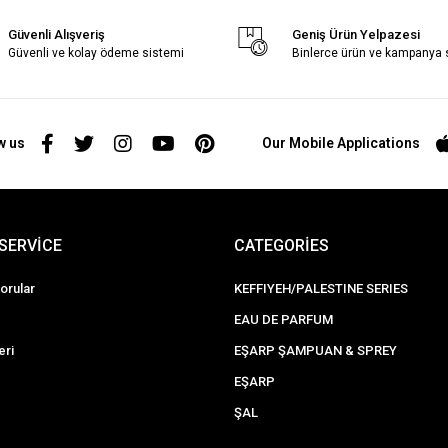
Güvenli Alışveriş
Geniş Ürün Yelpazesi
Güvenli ve kolay ödeme sistemi
Binlerce ürün ve kampanya
w us
Our Mobile Applications
SERVİCE
CATEGORİES
orular
KEFFIYEH/PALESTINE SERIES
EAU DE PARFUM
eri
EŞARP ŞAMPUAN & SPREY
EŞARP
ŞAL