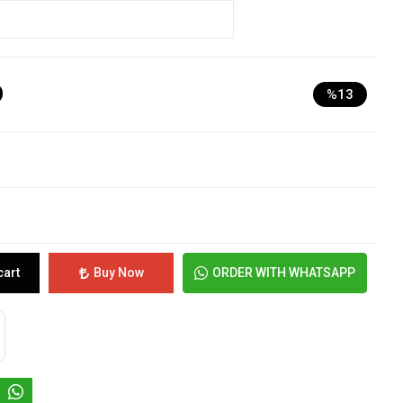
D
%13
cart
Buy Now
ORDER WITH WHATSAPP