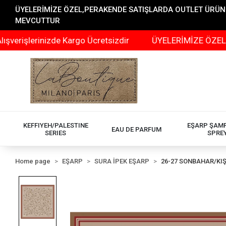
ÜYELERİMİZE ÖZEL,PERAKENDE SATIŞLARDA OUTLET ÜRÜNLER
MEVCUTTUR
erinizde Kargo Ücretsizdir
ÜYELERİMİZE ÖZEL,PERAKEN
KEFFIYEH/PALESTINE
EŞARP ŞAM
EAU DE PARFUM
SERIES
SPRE
Home page
EŞARP
SURA İPEK EŞARP
26-27 SONBAHAR/KI