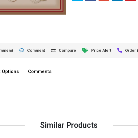
ommend
Comment
Compare
Price Alert
Order 
 Options
Comments
Similar Products