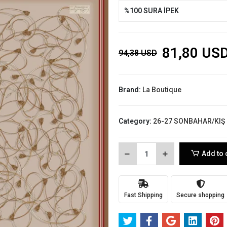
%100 SURA İPEK
81,80 US
94,38 USD
Brand:
La Boutique
Category:
26-27 SONBAHAR/KIŞ
Add to 
Fast Shipping
Secure shopping