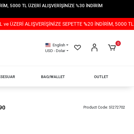
İM, 5000 TL ÜZERİ ALIŞVERİŞİNİZE %30 İNDİRİM
 ALIŞVERİŞİNİZE SEPETTE %20 İNDİRİM, 5000 TL ÜZERİ 
0
English
USD - Dolar
KSESUAR
BAG/WALLET
OUTLET
90
Product Code:
Sİ272702