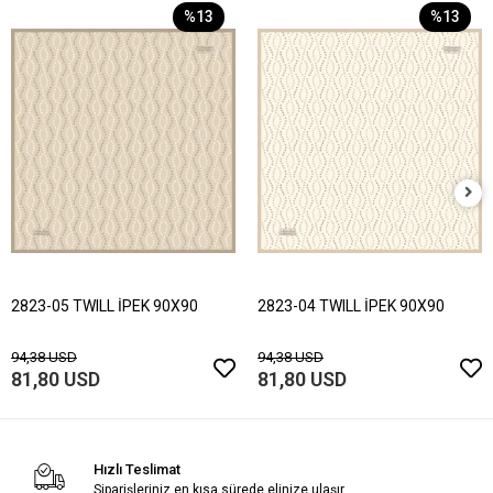
%13
%13
2823-05 TWILL İPEK 90X90
2823-04 TWILL İPEK 90X90
94,38 USD
94,38 USD
81,80 USD
81,80 USD
Hızlı Teslimat
Siparişleriniz en kısa sürede elinize ulaşır.