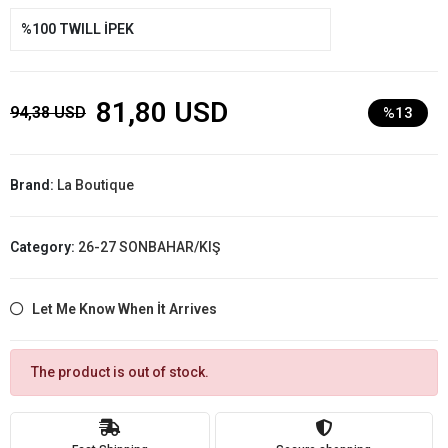
%100 TWILL İPEK
81,80 USD
94,38 USD
%13
Brand:
La Boutique
Category:
26-27 SONBAHAR/KIŞ
Let Me Know When İt Arrives
The product is out of stock.