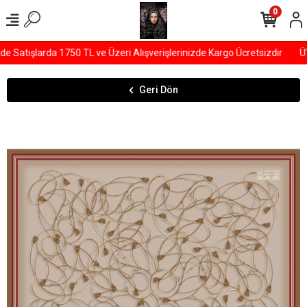
0
Satışlarda 1750 TL ve Üzeri Alışverişlerinizde Kargo Ücretsizdir
ÜY
Geri Dön