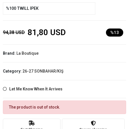
%100 TWILL İPEK
81,80 USD
94,38 USD
%13
Brand:
La Boutique
Category:
26-27 SONBAHAR/KIŞ
Let Me Know When İt Arrives
The product is out of stock.