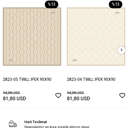
%13
%13
2823-05 TWILL İPEK 90X90
2823-04 TWILL İPEK 90X90
94,38 USD
94,38 USD
81,80 USD
81,80 USD
Hızlı Teslimat
Siparişleriniz en kısa sürede elinize ulaşır.