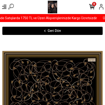
0
Satışlarda 1750 TL ve Üzeri Alışverişlerinizde Kargo Ücretsizdir
ÜY
Geri Dön