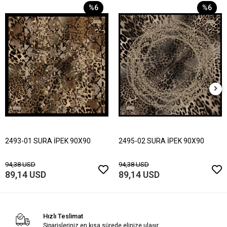
%6
%6
2493-01 SURA İPEK 90X90
2495-02 SURA İPEK 90X90
94,38 USD
94,38 USD
89,14 USD
89,14 USD
Hızlı Teslimat
Siparişleriniz en kısa sürede elinize ulaşır.