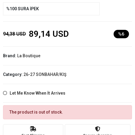
%100 SURA İPEK
89,14 USD
94,38 USD
%6
Brand:
La Boutique
Category:
26-27 SONBAHAR/KIŞ
Let Me Know When İt Arrives
The product is out of stock.