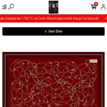
0
Satışlarda 1750 TL ve Üzeri Alışverişlerinizde Kargo Ücretsizdir
ÜY
Geri Dön