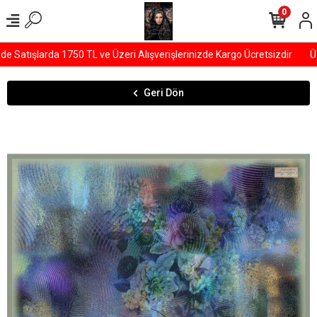
0
Satışlarda 1750 TL ve Üzeri Alışverişlerinizde Kargo Ücretsizdir
ÜYE
Geri Dön