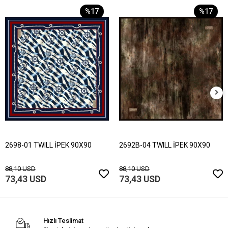
%17
%17
2698-01 TWILL İPEK 90X90
2692B-04 TWILL İPEK 90X90
88,10 USD
88,10 USD
73,43 USD
73,43 USD
Hızlı Teslimat