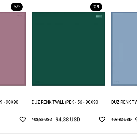
%9
%9
9 - 90X90
DÜZ RENK TWİLL İPEK - 56 - 90X90
DÜZ RENK TWİ
D
94,38 USD
103,82 USD
103,82 USD