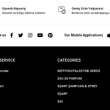
Güvenli Alışveriş
Geniş Ürün Yelpazesi
Güvenli ve kolay ödeme sistemi
Binlerce ürün ve kampanya
w us
Our Mobile Applications
SERVİCE
CATEGORİES
orular
KEFFIYEH/PALESTINE SERIES
EAU DE PARFUM
eri
EŞARP ŞAMPUAN & SPREY
EŞARP
ŞAL