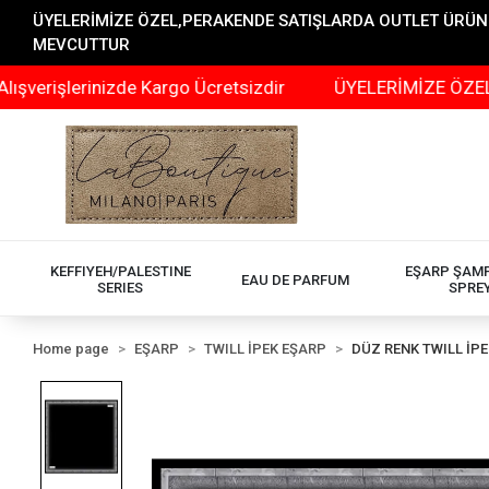
ÜYELERİMİZE ÖZEL,PERAKENDE SATIŞLARDA OUTLET ÜRÜNLER
MEVCUTTUR
işlerinizde Kargo Ücretsizdir
ÜYELERİMİZE ÖZEL,PERA
KEFFIYEH/PALESTINE
EŞARP ŞAM
EAU DE PARFUM
SERIES
SPRE
Home page
EŞARP
TWILL İPEK EŞARP
DÜZ RENK TWILL İP