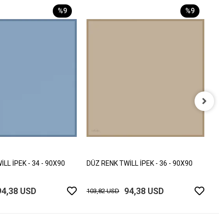
%9
%9
D
1
LL İPEK - 34 - 90X90
DÜZ RENK TWİLL İPEK - 36 - 90X90
94,38 USD
94,38 USD
103,82 USD