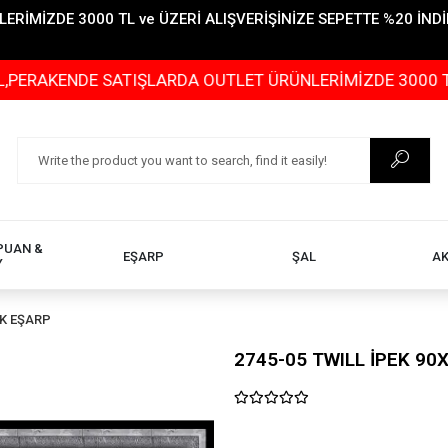
İMİZDE 3000 TL ve ÜZERİ ALIŞVERİŞİNİZE SEPETTE %20 İNDİR
KENDE SATIŞLARDA OUTLET ÜRÜNLERİMİZDE 3000 TL ve ÜZ
PUAN &
EŞARP
ŞAL
A
Y
EK EŞARP
2745-05 TWILL İPEK 90