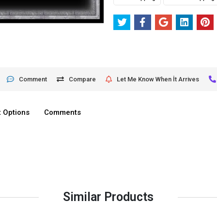
Comment
Compare
Let Me Know When İt Arrives
 Options
Comments
Similar Products