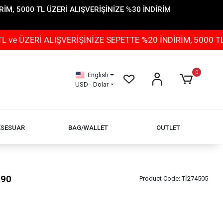
İM, 5000 TL ÜZERİ ALIŞVERİŞİNİZE %30 İNDİRİM
ERİ ALIŞVERİŞİNİZE SEPETTE %20 İNDİRİM, 5000 TL ÜZE
0
English
USD - Dolar
KSESUAR
BAG/WALLET
OUTLET
X90
Product Code:
Tİ274505