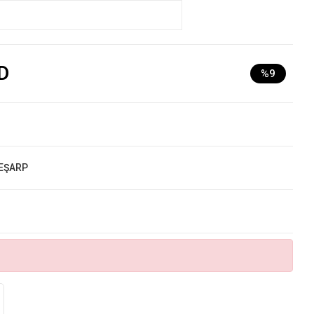
D
%9
 EŞARP