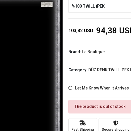
%100 TWILL İPEK
94,38 US
103,82 USD
Brand:
La Boutique
Category:
DÜZ RENK TWILL İPEK
Let Me Know When İt Arrives
The product is out of stock.
Fast Shipping
Secure shopping