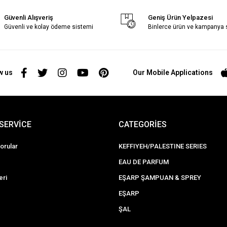
Güvenli Alışveriş
Geniş Ürün Yelpazesi
Güvenli ve kolay ödeme sistemi
Binlerce ürün ve kampanya
w us
Our Mobile Applications
SERVİCE
CATEGORİES
orular
KEFFIYEH/PALESTINE SERIES
EAU DE PARFUM
eri
EŞARP ŞAMPUAN & SPREY
EŞARP
ŞAL