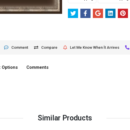
Comment
Compare
Let Me Know When İt Arrives
 Options
Comments
Similar Products