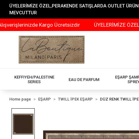
ÜYELERİMİZE ÖZEL,PERAKENDE SATIŞLARDA OUTLET ÜRÜNLER
MEVCUTTUR
şlerinizde Kargo Ücretsizdir
ÜYELERİMİZE ÖZEL,PERA
KEFFIYEH/PALESTINE
EŞARP ŞAM
EAU DE PARFUM
SERIES
SPRE
Home page
EŞARP
TWILL İPEK EŞARP
DÜZ RENK TWILL İP