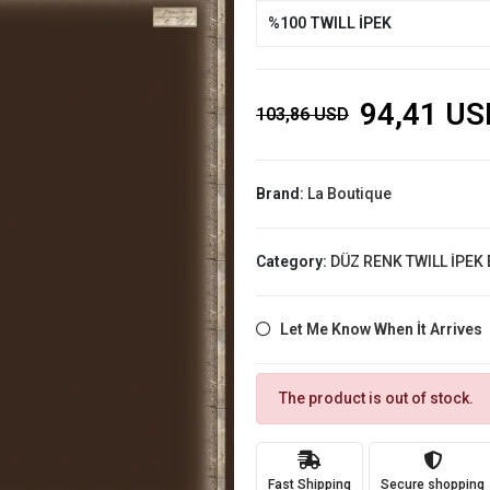
%100 TWILL İPEK
94,41 US
103,86 USD
Brand:
La Boutique
Category:
DÜZ RENK TWILL İPEK
Let Me Know When İt Arrives
The product is out of stock.
Fast Shipping
Secure shopping