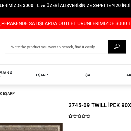
İMİZDE 3000 TL ve ÜZERİ ALIŞVERİŞİNİZE SEPETTE %20 İNDİR
KENDE SATIŞLARDA OUTLET ÜRÜNLERİMİZDE 3000 TL ve ÜZE
PUAN &
EŞARP
ŞAL
A
Y
EK EŞARP
2745-09 TWILL İPEK 90