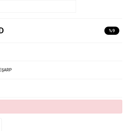
D
%9
 EŞARP