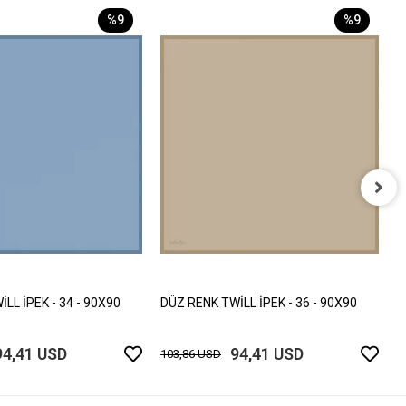
%9
%9
D
1
LL İPEK - 34 - 90X90
DÜZ RENK TWİLL İPEK - 36 - 90X90
94,41 USD
94,41 USD
103,86 USD