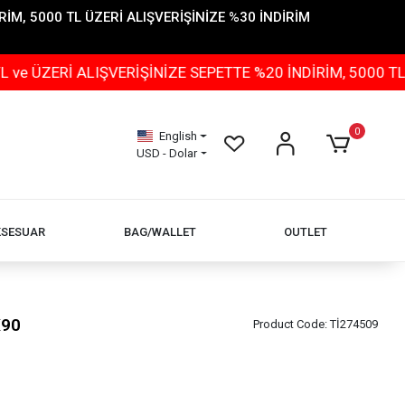
İM, 5000 TL ÜZERİ ALIŞVERİŞİNİZE %30 İNDİRİM
Rİ ALIŞVERİŞİNİZE SEPETTE %20 İNDİRİM, 5000 TL ÜZER
0
English
USD - Dolar
KSESUAR
BAG/WALLET
OUTLET
X90
Product Code:
Tİ274509