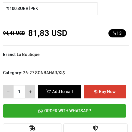
%100 SURA İPEK
81,83 USD
94,41 USD
%13
Brand:
La Boutıque
Category:
26-27 SONBAHAR/KIŞ
Add to cart
Buy Now
ORDER WITH WHATSAPP