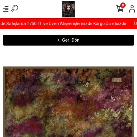
0
Satışlarda 1750 TL ve Üzeri Alışverişlerinizde Kargo Ücretsizdir
ÜY
Geri Dön