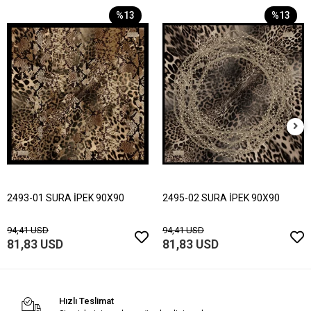
%13
%13
2493-01 SURA İPEK 90X90
2495-02 SURA İPEK 90X90
94,41 USD
94,41 USD
81,83 USD
81,83 USD
Hızlı Teslimat