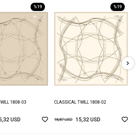
%19
%19
C
1
WILL 1808-03
CLASSICAL TWILL 1808-02
5,32 USD
15,32 USD
18,87 USD