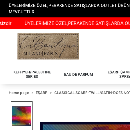
ÜYELERİMİZE ÖZEL,PERAKENDE SATIŞLARDA OUTLET ÜRÜNLER
MEVCUTTUR
ÜYELERİMİZE ÖZEL,PERAKENDE SATIŞLARDA OUTLET ÜRÜN
KEFFIYEH/PALESTINE
EŞARP ŞAM
EAU DE PARFUM
SERIES
SPRE
Home page
EŞARP
CLASSICAL SCARF-TWILL/SATIN-DOES NOT