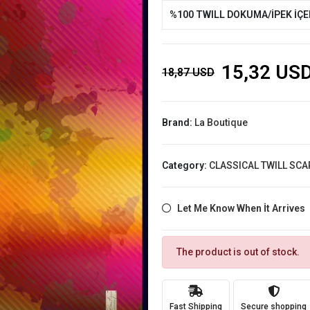
%100 TWILL DOKUMA/İPEK İÇ
15,32 US
18,87 USD
Brand:
La Boutique
Category:
CLASSICAL TWILL SCA
Let Me Know When İt Arrives
The product is out of stock.
Fast Shipping
Secure shopping