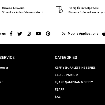
Güvenli Alışveriş
Geniş Ürün Yelpazesi
Güvenli ve kolay ödeme sistemi
Binlerce ürün ve kampanya
w us
Our Mobile Applications
SERVİCE
CATEGORİES
orular
KEFFIYEH/PALESTINE SERIES
EAU DE PARFUM
eri
EŞARP ŞAMPUAN & SPREY
EŞARP
ŞAL