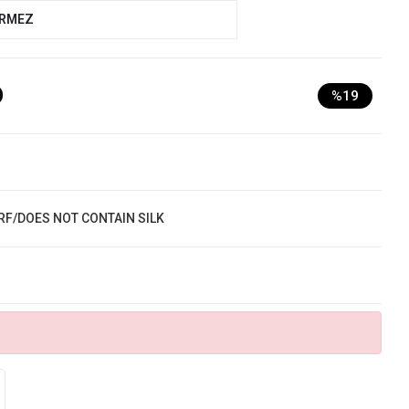
ERMEZ
D
%19
RF/DOES NOT CONTAIN SILK