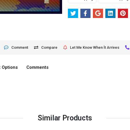
Comment
Compare
Let Me Know When İt Arrives
 Options
Comments
Similar Products