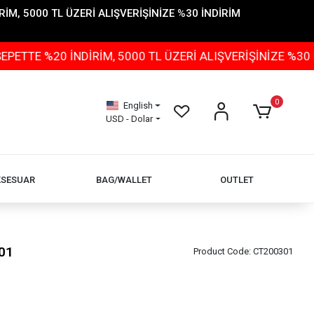
İM, 5000 TL ÜZERİ ALIŞVERİŞİNİZE %30 İNDİRİM
20 İNDİRİM, 5000 TL ÜZERİ ALIŞVERİŞİNİZE %30 İNDİRİ
0
English
USD - Dolar
KSESUAR
BAG/WALLET
OUTLET
01
Product Code:
CT200301