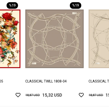
%19
%19
05
CLASSICAL TWILL 1808-04
CLASSICAL T
15,32 USD
1
18,87 USD
18,87 USD