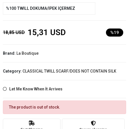
%100 TWILL DOKUMA/İPEK İÇERMEZ
15,31 USD
18,85 USD
%19
Brand:
La Boutique
Category:
CLASSICAL TWILL SCARF/DOES NOT CONTAIN SILK
Let Me Know When İt Arrives
The product is out of stock.