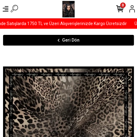
0
Satışlarda 1750 TL ve Üzeri Alışverişlerinizde Kargo Ücretsizdir
ÜY
Geri Dön