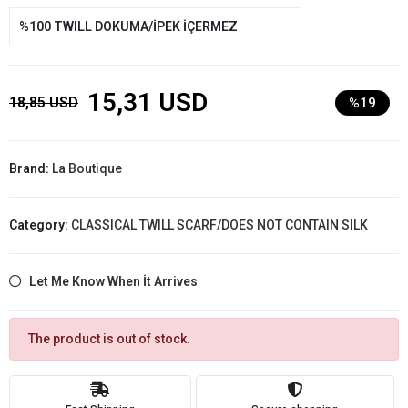
%100 TWILL DOKUMA/İPEK İÇERMEZ
15,31 USD
18,85 USD
%19
Brand:
La Boutique
Category:
CLASSICAL TWILL SCARF/DOES NOT CONTAIN SILK
Let Me Know When İt Arrives
The product is out of stock.