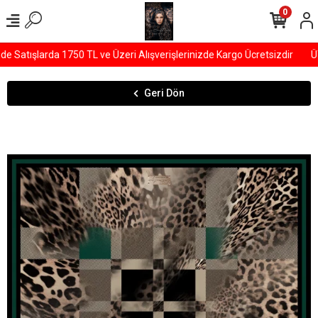
0
Satışlarda 1750 TL ve Üzeri Alışverişlerinizde Kargo Ücretsizdir
ÜY
Geri Dön