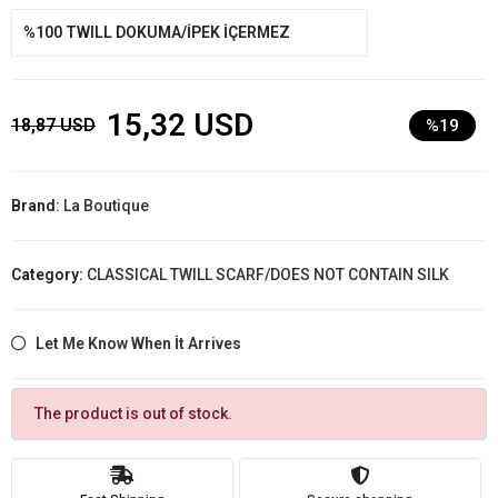
%100 TWILL DOKUMA/İPEK İÇERMEZ
15,32 USD
18,87 USD
%19
Brand:
La Boutique
Category:
CLASSICAL TWILL SCARF/DOES NOT CONTAIN SILK
Let Me Know When İt Arrives
The product is out of stock.