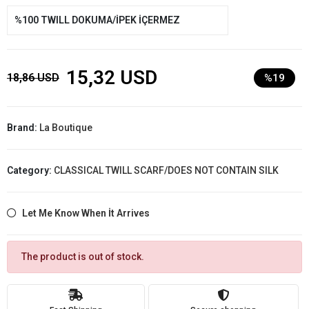
%100 TWILL DOKUMA/İPEK İÇERMEZ
15,32 USD
18,86 USD
%19
Brand:
La Boutique
Category:
CLASSICAL TWILL SCARF/DOES NOT CONTAIN SILK
Let Me Know When İt Arrives
The product is out of stock.