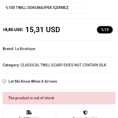
%100 TWILL DOKUMA/İPEK İÇERMEZ
15,31 USD
18,85 USD
%19
Brand:
La Boutique
Category:
CLASSICAL TWILL SCARF/DOES NOT CONTAIN SILK
Let Me Know When İt Arrives
The product is out of stock.