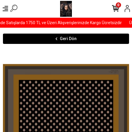
0
Satışlarda 1750 TL ve Üzeri Alışverişlerinizde Kargo Ücretsizdir
ÜY
Geri Dön