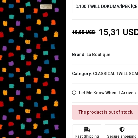
%100 TWILL DOKUMA/İPEK İÇ
15,31 US
18,85 USD
Brand:
La Boutique
Category:
CLASSICAL TWILL SCA
Let Me Know When İt Arrives
The product is out of stock.
Fast Shipping
Secure shopping