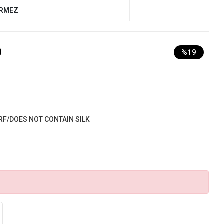
ERMEZ
D
%19
RF/DOES NOT CONTAIN SILK