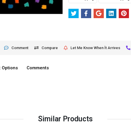
Comment
Compare
Let Me Know When İt Arrives
 Options
Comments
Similar Products