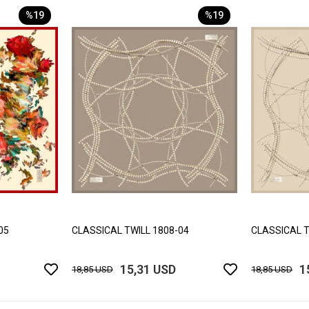
%19
%19
05
CLASSICAL TWILL 1808-04
CLASSICAL T
15,31 USD
1
18,85 USD
18,85 USD