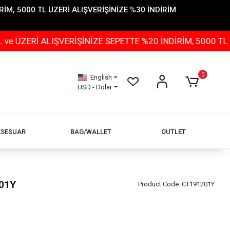
İM, 5000 TL ÜZERİ ALIŞVERİŞİNİZE %30 İNDİRİM
 ALIŞVERİŞİNİZE SEPETTE %20 İNDİRİM, 5000 TL ÜZERİ 
0
English
USD - Dolar
KSESUAR
BAG/WALLET
OUTLET
-01Y
Product Code:
CT191201Y