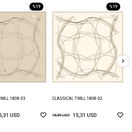
%19
%19
C
1
WILL 1808-03
CLASSICAL TWILL 1808-02
5,31 USD
15,31 USD
18,85 USD