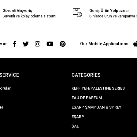
Güvenli Alışveriş
Geniş Ürün Yelpazesi
Güvenli ve kolay ödeme sistemi
Binlerce ürün ve kampanya
w us
Our Mobile Applications
SERVİCE
CATEGORİES
orular
KEFFIYEH/PALESTINE SERIES
EAU DE PARFUM
eri
EŞARP ŞAMPUAN & SPREY
EŞARP
ŞAL