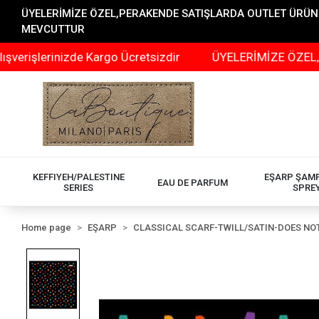
ÜYELERİMİZE ÖZEL,PERAKENDE SATIŞLARDA OUTLET ÜRÜNLER
MEVCUTTUR
erinizde Kargo Ücretsizdir
ÜYELERİMİZE ÖZEL,PERAKE
KEFFIYEH/PALESTINE
EŞARP ŞAM
EAU DE PARFUM
SERIES
SPRE
Home page
EŞARP
CLASSICAL SCARF-TWILL/SATIN-DOES NOT