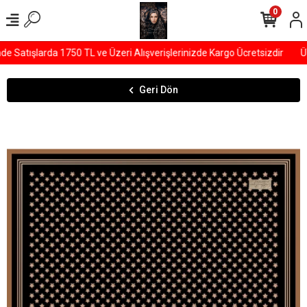
0
Satışlarda 1750 TL ve Üzeri Alışverişlerinizde Kargo Ücretsizdir
ÜY
Geri Dön