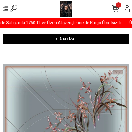
0
Satışlarda 1750 TL ve Üzeri Alışverişlerinizde Kargo Ücretsizdir
ÜY
Geri Dön