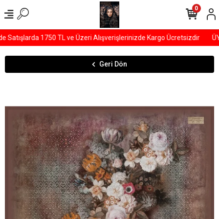
0
Satışlarda 1750 TL ve Üzeri Alışverişlerinizde Kargo Ücretsizdir
ÜYE
Geri Dön