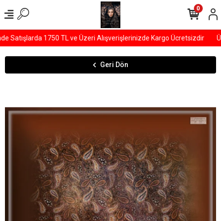
0
Satışlarda 1750 TL ve Üzeri Alışverişlerinizde Kargo Ücretsizdir
ÜY
Geri Dön