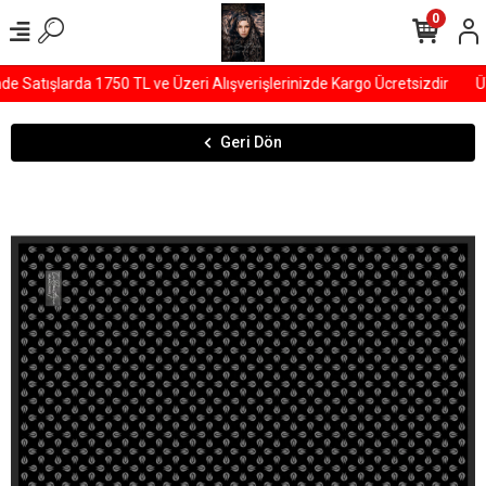
0
Satışlarda 1750 TL ve Üzeri Alışverişlerinizde Kargo Ücretsizdir
ÜY
Geri Dön