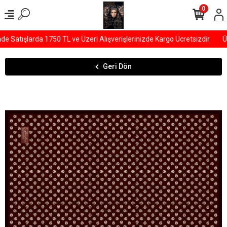
0
Satışlarda 1750 TL ve Üzeri Alışverişlerinizde Kargo Ücretsizdir
ÜY
Geri Dön