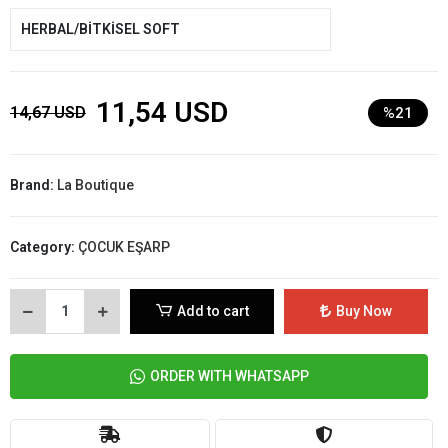
HERBAL/BİTKİSEL SOFT
11,54 USD
14,67 USD
%21
Brand:
La Boutique
Category:
ÇOCUK EŞARP
Add to cart
Buy Now
ORDER WITH WHATSAPP