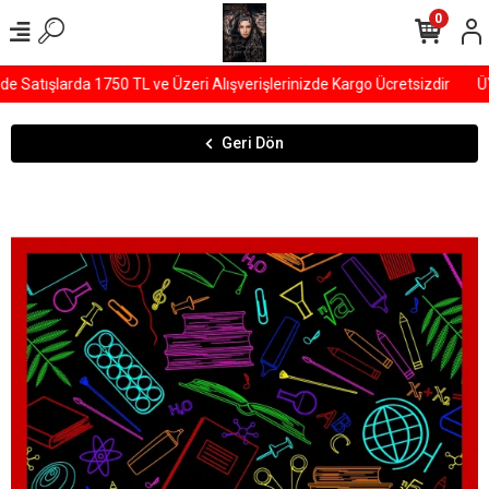
0
Satışlarda 1750 TL ve Üzeri Alışverişlerinizde Kargo Ücretsizdir
ÜY
Geri Dön