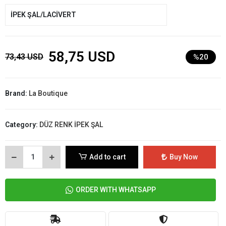
İPEK ŞAL/LACİVERT
58,75 USD
73,43 USD
%20
Brand:
La Boutique
Category:
DÜZ RENK İPEK ŞAL
Add to cart
Buy Now
ORDER WITH WHATSAPP