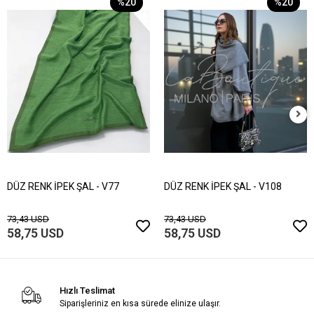
%20
%20
DÜZ RENK İPEK ŞAL - V77
DÜZ RENK İPEK ŞAL - V108
73,43 USD
73,43 USD
58,75 USD
58,75 USD
Hızlı Teslimat
Siparişleriniz en kısa sürede elinize ulaşır.