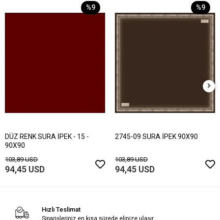
%9
%9
DÜZ RENK SURA İPEK - 15 -
2745-09 SURA İPEK 90X90
90X90
103,89 USD
103,89 USD
94,45 USD
94,45 USD
Hızlı Teslimat
Siparişleriniz en kısa sürede elinize ulaşır.