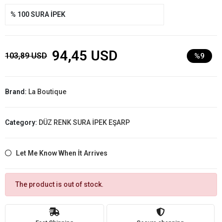
% 100 SURA İPEK
94,45 USD
103,89 USD
%9
Brand:
La Boutique
Category:
DÜZ RENK SURA İPEK EŞARP
Let Me Know When İt Arrives
The product is out of stock.