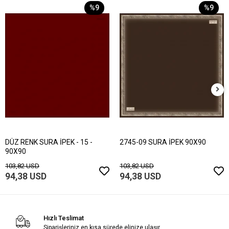
%9
%9
DÜZ RENK SURA İPEK - 15 -
2745-09 SURA İPEK 90X90
90X90
103,82 USD
103,82 USD
94,38 USD
94,38 USD
Hızlı Teslimat
Siparişleriniz en kısa sürede elinize ulaşır.