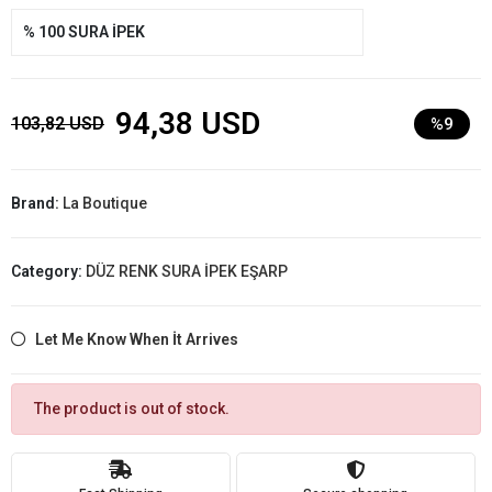
% 100 SURA İPEK
94,38 USD
103,82 USD
%9
Brand:
La Boutique
Category:
DÜZ RENK SURA İPEK EŞARP
Let Me Know When İt Arrives
The product is out of stock.