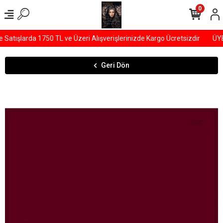
0
atışlarda 1750 TL ve Üzeri Alışverişlerinizde Kargo Ücretsizdir
ÜYE
Geri Dön