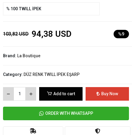
% 100 TWILL İPEK
94,38 USD
103,82 USD
%9
Brand:
La Boutique
Category:
DÜZ RENK TWILL İPEK EŞARP
Add to cart
Buy Now
ORDER WITH WHATSAPP