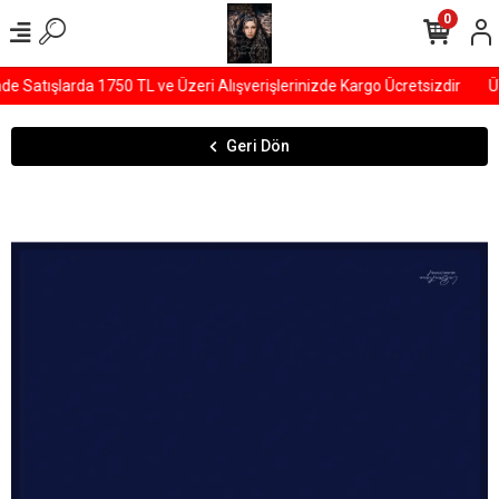
0
 Satışlarda 1750 TL ve Üzeri Alışverişlerinizde Kargo Ücretsizdir
ÜY
Geri Dön