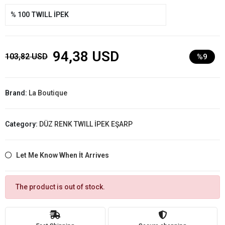
% 100 TWILL İPEK
94,38 USD
103,82 USD
%9
Brand:
La Boutique
Category:
DÜZ RENK TWILL İPEK EŞARP
Let Me Know When İt Arrives
The product is out of stock.