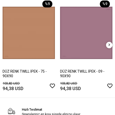
%9
%9
DÜZ RENK TWILL İPEK - 75 -
DÜZ RENK TWİLL İPEK - 09 -
90X90
90X90
103,82 USD
103,82 USD
94,38 USD
94,38 USD
Hızlı Teslimat
Siparişleriniz en kısa sürede elinize ulaşır.