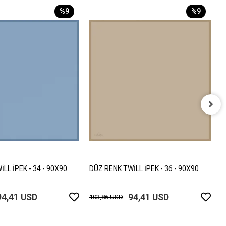
%9
%9
D
1
LL İPEK - 34 - 90X90
DÜZ RENK TWİLL İPEK - 36 - 90X90
94,41 USD
94,41 USD
103,86 USD