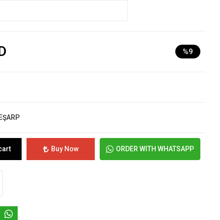
D
%9
 EŞARP
cart
Buy Now
ORDER WITH WHATSAPP