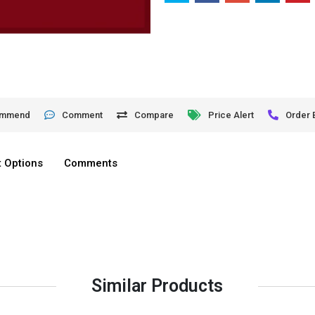
ommend
Comment
Compare
Price Alert
Order 
 Options
Comments
Similar Products