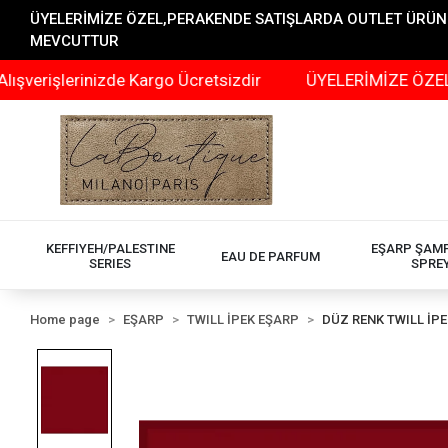
ÜYELERİMİZE ÖZEL,PERAKENDE SATIŞLARDA OUTLET ÜRÜNLER
MEVCUTTUR
işlerinizde Kargo Ücretsizdir
ÜYELERİMİZE ÖZEL,PERA
KEFFIYEH/PALESTINE
EŞARP ŞAM
EAU DE PARFUM
SERIES
SPRE
Home page
EŞARP
TWILL İPEK EŞARP
DÜZ RENK TWILL İP