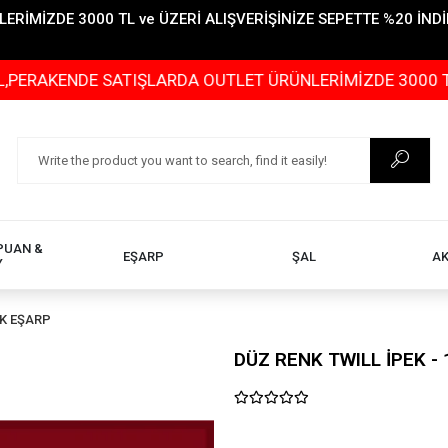
İMİZDE 3000 TL ve ÜZERİ ALIŞVERİŞİNİZE SEPETTE %20 İNDİR
KENDE SATIŞLARDA OUTLET ÜRÜNLERİMİZDE 3000 TL ve ÜZ
PUAN &
EŞARP
ŞAL
A
Y
EK EŞARP
DÜZ RENK TWILL İPEK - 