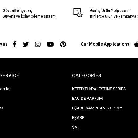
Güvenli Alışveriş
Geniş Ürün Yelpazesi
Güvenli ve kolay ödeme sistemi
Binlerce ürün ve kampanya
w us
Our Mobile Applications
SERVİCE
CATEGORİES
orular
KEFFIYEH/PALESTINE SERIES
EAU DE PARFUM
eri
EŞARP ŞAMPUAN & SPREY
EŞARP
ŞAL