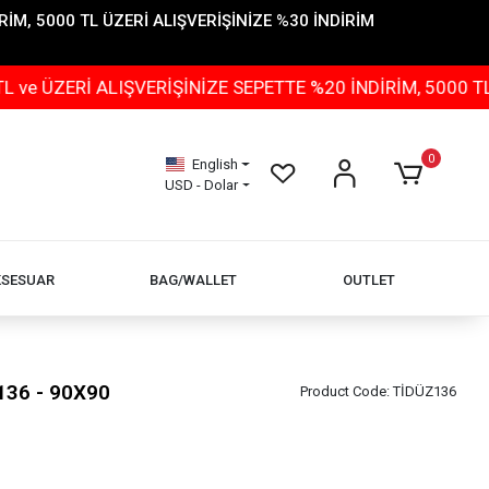
İM, 5000 TL ÜZERİ ALIŞVERİŞİNİZE %30 İNDİRİM
ERİ ALIŞVERİŞİNİZE SEPETTE %20 İNDİRİM, 5000 TL ÜZE
0
English
USD - Dolar
KSESUAR
BAG/WALLET
OUTLET
136 - 90X90
Product Code:
TİDÜZ136