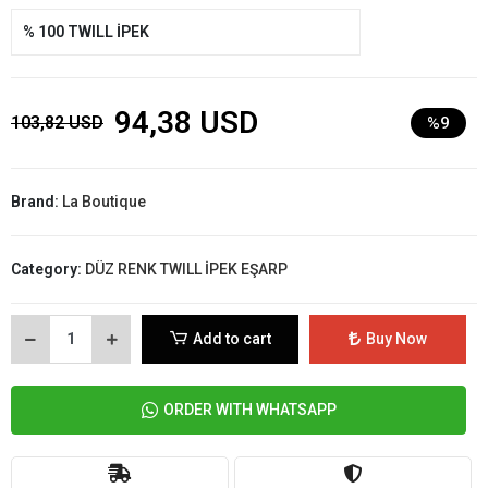
% 100 TWILL İPEK
94,38 USD
103,82 USD
%9
Brand:
La Boutique
Category:
DÜZ RENK TWILL İPEK EŞARP
Add to cart
Buy Now
ORDER WITH WHATSAPP