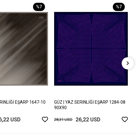
%7
%7
G
9
2
ERİNLİĞİ EŞARP 1647-10
GÜZ | YAZ SERİNLİĞİ EŞARP 1284-08
90X90
6,22 USD
26,22 USD
28,31 USD