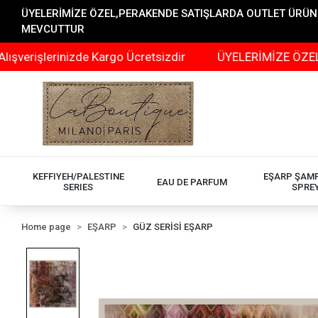
ÜYELERİMİZE ÖZEL,PERAKENDE SATIŞLARDA OUTLET ÜRÜNLER
MEVCUTTUR
işlerinizde Kargo Ücretsizdir
ÜYELERİMİZE ÖZEL,PERA
KEFFIYEH/PALESTINE
EŞARP ŞAM
EAU DE PARFUM
SERIES
SPRE
Home page
EŞARP
GÜZ SERİSİ EŞARP