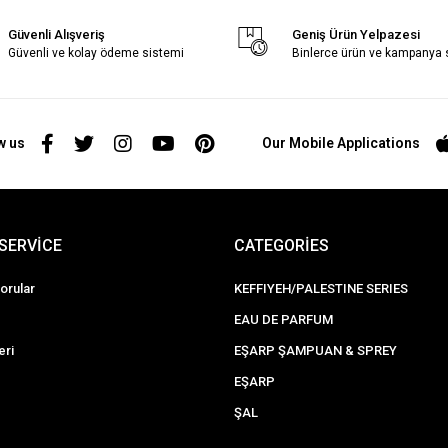
Güvenli Alışveriş
Geniş Ürün Yelpazesi
Güvenli ve kolay ödeme sistemi
Binlerce ürün ve kampanya
w us
Our Mobile Applications
SERVİCE
CATEGORİES
orular
KEFFIYEH/PALESTINE SERIES
EAU DE PARFUM
eri
EŞARP ŞAMPUAN & SPREY
EŞARP
ŞAL