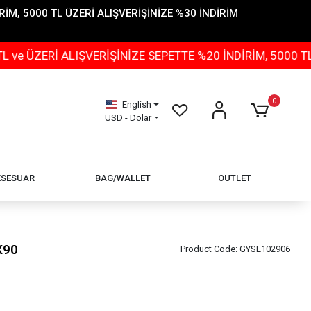
İM, 5000 TL ÜZERİ ALIŞVERİŞİNİZE %30 İNDİRİM
ERİ ALIŞVERİŞİNİZE SEPETTE %20 İNDİRİM, 5000 TL ÜZE
0
English
USD - Dolar
KSESUAR
BAG/WALLET
OUTLET
X90
Product Code:
GYSE102906