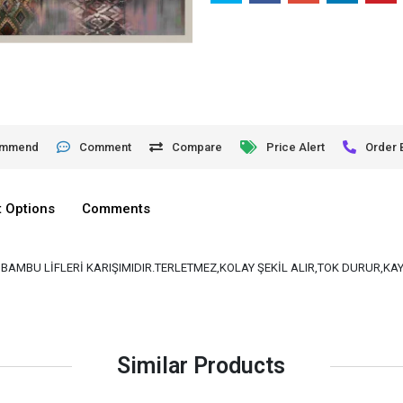
ommend
Comment
Compare
Price Alert
Order 
 Options
Comments
VE BAMBU LİFLERİ KARIŞIMIDIR.TERLETMEZ,KOLAY ŞEKİL ALIR,TOK DURUR,K
Similar Products