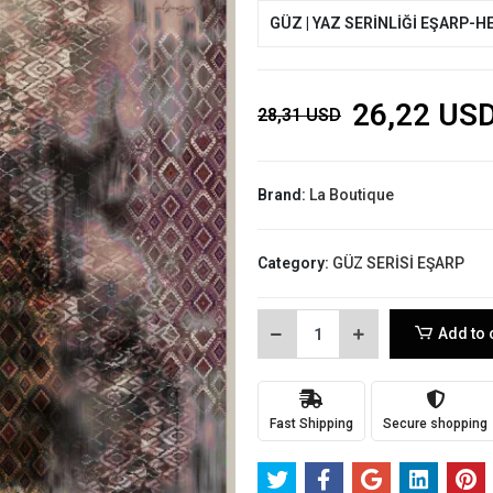
GÜZ | YAZ SERİNLİĞİ EŞARP-H
26,22 US
28,31 USD
Brand:
La Boutique
Category:
GÜZ SERİSİ EŞARP
Add to 
Fast Shipping
Secure shopping