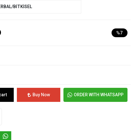
ERBAL/BİTKİSEL
D
%7
cart
Buy Now
ORDER WITH WHATSAPP