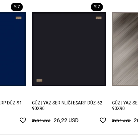
%7
%7
ARP DÜZ-91
GÜZ | YAZ SERİNLİĞİ EŞARP DÜZ-62
GÜZ | YAZ S
90X90
90X90
26,22 USD
2
28,31 USD
28,31 USD