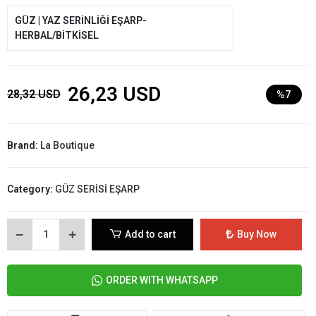
GÜZ | YAZ SERİNLİĞİ EŞARP-
HERBAL/BİTKİSEL
26,23 USD
28,32 USD
%7
Brand:
La Boutique
Category:
GÜZ SERİSİ EŞARP
Add to cart
Buy Now
ORDER WITH WHATSAPP