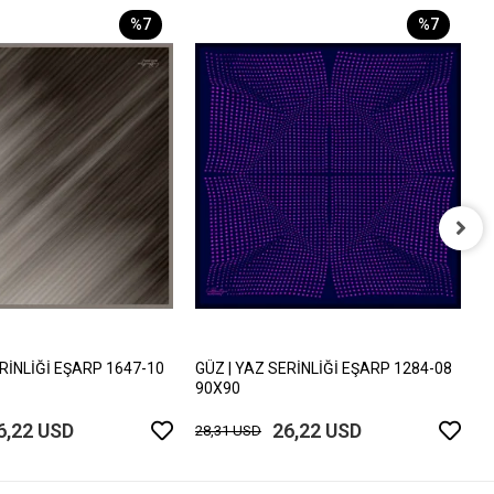
%7
%7
G
9
2
ERİNLİĞİ EŞARP 1647-10
GÜZ | YAZ SERİNLİĞİ EŞARP 1284-08
90X90
6,22 USD
26,22 USD
28,31 USD