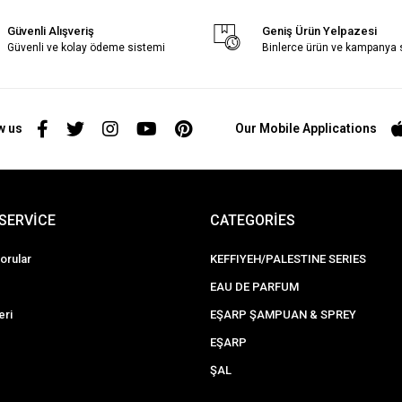
Güvenli Alışveriş
Geniş Ürün Yelpazesi
Güvenli ve kolay ödeme sistemi
Binlerce ürün ve kampanya
w us
Our Mobile Applications
SERVİCE
CATEGORİES
orular
KEFFIYEH/PALESTINE SERIES
EAU DE PARFUM
eri
EŞARP ŞAMPUAN & SPREY
EŞARP
ŞAL