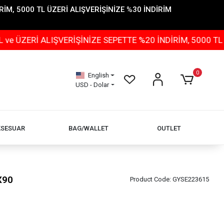
İM, 5000 TL ÜZERİ ALIŞVERİŞİNİZE %30 İNDİRİM
 ALIŞVERİŞİNİZE SEPETTE %20 İNDİRİM, 5000 TL ÜZERİ 
0
English
USD - Dolar
KSESUAR
BAG/WALLET
OUTLET
X90
Product Code:
GYSE223615