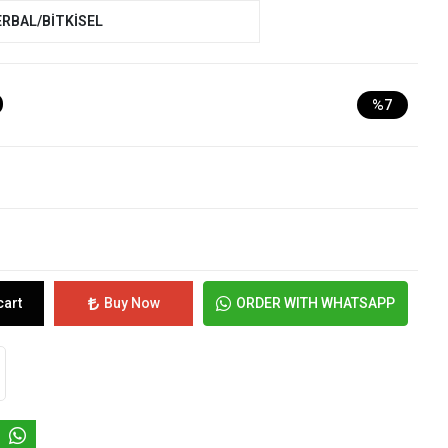
ERBAL/BİTKİSEL
D
%7
cart
Buy Now
ORDER WITH WHATSAPP