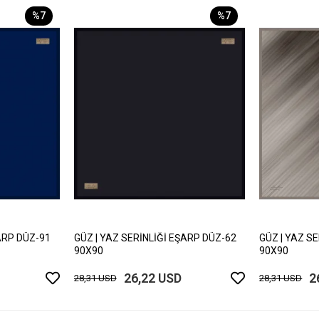
%7
%7
ARP DÜZ-91
GÜZ | YAZ SERİNLİĞİ EŞARP DÜZ-62
GÜZ | YAZ S
90X90
90X90
26,22 USD
2
28,31 USD
28,31 USD