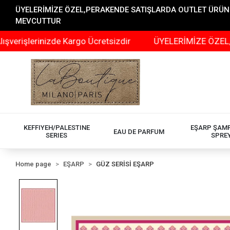
ÜYELERİMİZE ÖZEL,PERAKENDE SATIŞLARDA OUTLET ÜRÜNLER
MEVCUTTUR
erinizde Kargo Ücretsizdir
ÜYELERİMİZE ÖZEL,PERAKE
KEFFIYEH/PALESTINE
EŞARP ŞAM
EAU DE PARFUM
SERIES
SPRE
Home page
EŞARP
GÜZ SERİSİ EŞARP