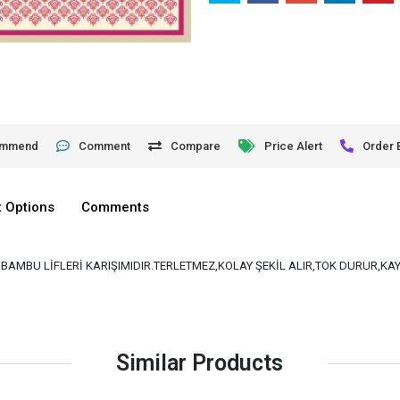
ommend
Comment
Compare
Price Alert
Order 
 Options
Comments
VE BAMBU LİFLERİ KARIŞIMIDIR.TERLETMEZ,KOLAY ŞEKİL ALIR,TOK DURUR,K
Similar Products