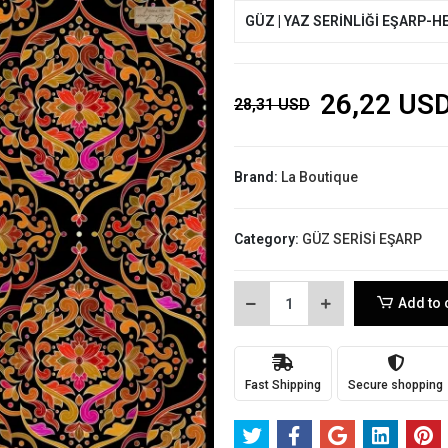
GÜZ | YAZ SERİNLİĞİ EŞARP-H
26,22 US
28,31 USD
Brand:
La Boutique
Category:
GÜZ SERİSİ EŞARP
Add to 
Fast Shipping
Secure shopping