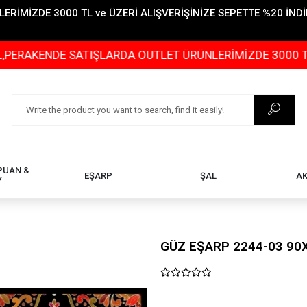
İMİZDE 3000 TL ve ÜZERİ ALIŞVERİŞİNİZE SEPETTE %20 İNDİR
NDE SATIŞLARDA OUTLET ÜRÜNLERİMİZDE 3000 TL ve ÜZER
PUAN &
EŞARP
ŞAL
A
Y
GÜZ EŞARP 2244-03 90