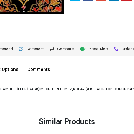
ommend
Comment
Compare
Price Alert
Order 
 Options
Comments
VE BAMBU LİFLERİ KARIŞIMIDIR.TERLETMEZ,KOLAY ŞEKİL ALIR,TOK DURUR,K
Similar Products