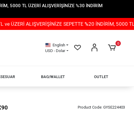
İM, 5000 TL ÜZERİ ALIŞVERİŞİNİZE %30 İNDİRİM
İ ALIŞVERİŞİNİZE SEPETTE %20 İNDİRİM, 5000 TL ÜZERİ
0
English
USD - Dolar
KSESUAR
BAG/WALLET
OUTLET
X90
Product Code:
GYSE224403