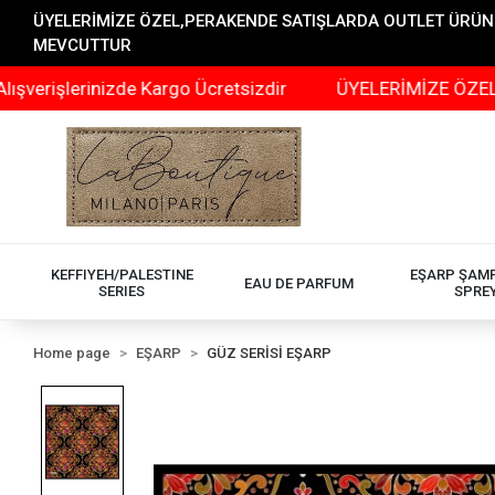
ÜYELERİMİZE ÖZEL,PERAKENDE SATIŞLARDA OUTLET ÜRÜNLER
MEVCUTTUR
lerinizde Kargo Ücretsizdir
ÜYELERİMİZE ÖZEL,PERAKE
KEFFIYEH/PALESTINE
EŞARP ŞAM
EAU DE PARFUM
SERIES
SPRE
Home page
EŞARP
GÜZ SERİSİ EŞARP