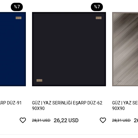
%7
%7
ARP DÜZ-91
GÜZ | YAZ SERİNLİĞİ EŞARP DÜZ-62
GÜZ | YAZ S
90X90
90X90
26,22 USD
2
28,31 USD
28,31 USD