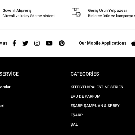
Güvenli Alışveriş
Geniş Ürün Yelpazesi
Güvenli ve kolay ödeme sistemi
Binlerce ürün ve kampanya
w us
Our Mobile Applications
SERVİCE
CATEGORİES
orular
KEFFIYEH/PALESTINE SERIES
EAU DE PARFUM
eri
EŞARP ŞAMPUAN & SPREY
EŞARP
ŞAL