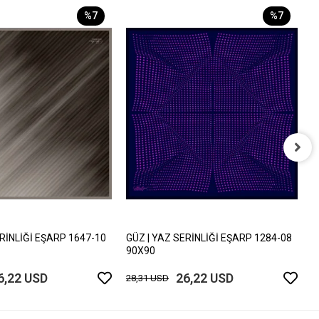
%7
%7
G
9
2
ERİNLİĞİ EŞARP 1647-10
GÜZ | YAZ SERİNLİĞİ EŞARP 1284-08
90X90
6,22 USD
26,22 USD
28,31 USD