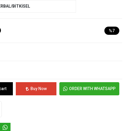
ERBAL/BİTKİSEL
D
%7
cart
Buy Now
ORDER WITH WHATSAPP