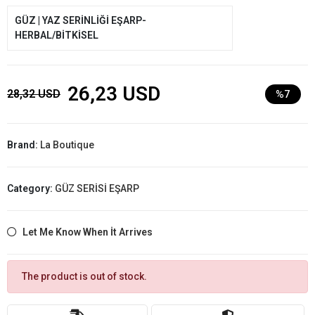
GÜZ | YAZ SERİNLİĞİ EŞARP-
HERBAL/BİTKİSEL
26,23 USD
28,32 USD
%7
Brand:
La Boutique
Category:
GÜZ SERİSİ EŞARP
Let Me Know When İt Arrives
The product is out of stock.