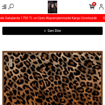
0
Satışlarda 1750 TL ve Üzeri Alışverişlerinizde Kargo Ücretsizdir
ÜY
Geri Dön