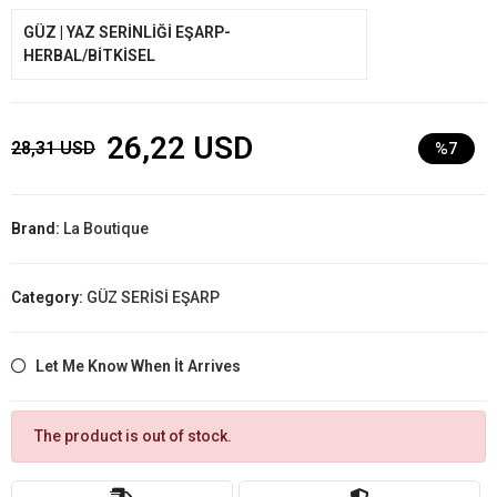
GÜZ | YAZ SERİNLİĞİ EŞARP-
HERBAL/BİTKİSEL
26,22 USD
28,31 USD
%7
Brand:
La Boutique
Category:
GÜZ SERİSİ EŞARP
Let Me Know When İt Arrives
The product is out of stock.