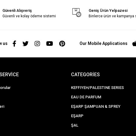
Güvenli Alışveriş
Geniş Ürün Yelpazesi
Güvenli ve kolay ödeme sistemi
Binlerce ürün ve kampanya
w us
Our Mobile Applications
SERVİCE
CATEGORİES
orular
KEFFIYEH/PALESTINE SERIES
EAU DE PARFUM
eri
EŞARP ŞAMPUAN & SPREY
EŞARP
ŞAL