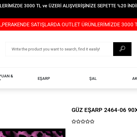
İMİZDE 3000 TL ve ÜZERİ ALIŞVERİŞİNİZE SEPETTE %20 İNDİR
DE SATIŞLARDA OUTLET ÜRÜNLERİMİZDE 3000 TL ve ÜZERİ
PUAN &
EŞARP
ŞAL
A
Y
GÜZ EŞARP 2464-06 90