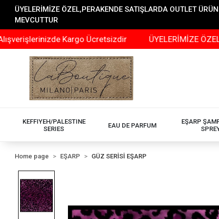
ÜYELERİMİZE ÖZEL,PERAKENDE SATIŞLARDA OUTLET ÜRÜNLER
MEVCUTTUR
rinizde Kargo Ücretsizdir
ÜYELERİMİZE ÖZEL,PERAKEN
KEFFIYEH/PALESTINE
EŞARP ŞAM
EAU DE PARFUM
SERIES
SPRE
Home page
EŞARP
GÜZ SERİSİ EŞARP