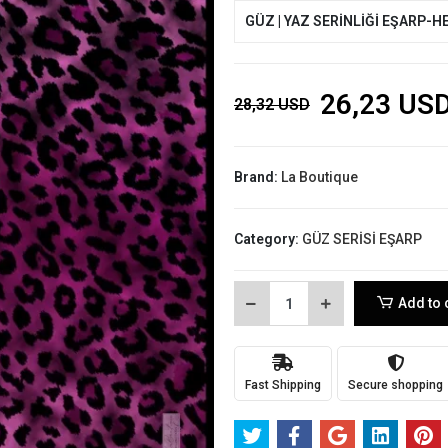
GÜZ | YAZ SERİNLİĞİ EŞARP-H
26,23 US
28,32 USD
Brand:
La Boutique
Category:
GÜZ SERİSİ EŞARP
Add to 
Fast Shipping
Secure shopping