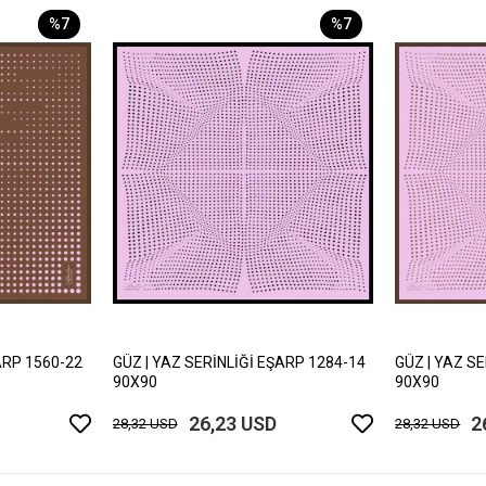
%7
%7
ARP 1560-22
GÜZ | YAZ SERİNLİĞİ EŞARP 1284-14
GÜZ | YAZ S
90X90
90X90
26,23 USD
2
28,32 USD
28,32 USD