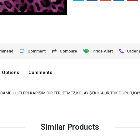
ommend
Comment
Compare
Price Alert
Order 
 Options
Comments
VE BAMBU LİFLERİ KARIŞIMIDIR.TERLETMEZ,KOLAY ŞEKİL ALIR,TOK DURUR,K
Similar Products