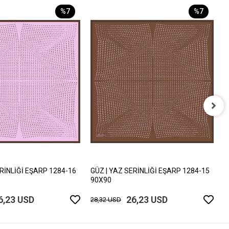
%7
%7
G
9
2
ERİNLİĞİ EŞARP 1284-16
GÜZ | YAZ SERİNLİĞİ EŞARP 1284-15
90X90
6,23 USD
26,23 USD
28,32 USD