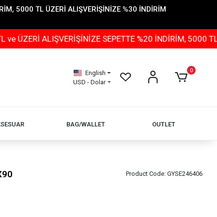
İM, 5000 TL ÜZERİ ALIŞVERİŞİNİZE %30 İNDİRİM
 ALIŞVERİŞİNİZE SEPETTE %20 İNDİRİM, 5000 TL ÜZERİ 
0
English
USD - Dolar
KSESUAR
BAG/WALLET
OUTLET
X90
Product Code:
GYSE246406