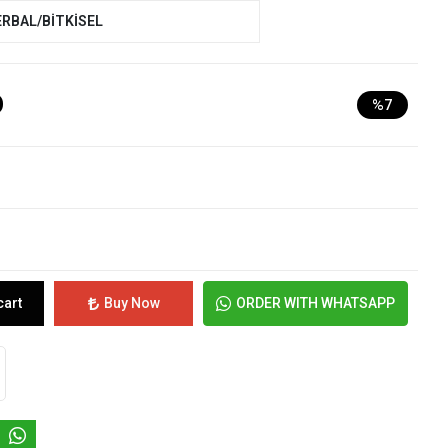
ERBAL/BİTKİSEL
D
%7
cart
Buy Now
ORDER WITH WHATSAPP