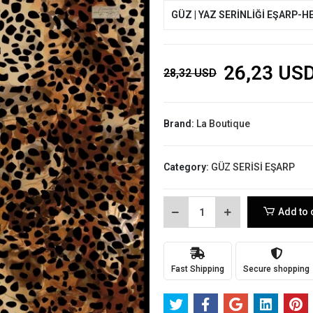
GÜZ | YAZ SERİNLİĞİ EŞARP-H
26,23 US
28,32 USD
Brand:
La Boutique
Category:
GÜZ SERİSİ EŞARP
Add to 
Fast Shipping
Secure shopping