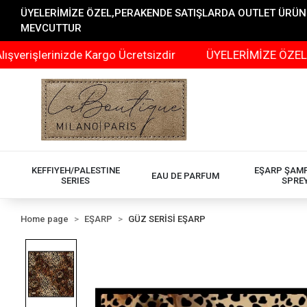
ÜYELERİMİZE ÖZEL,PERAKENDE SATIŞLARDA OUTLET ÜRÜNLER
MEVCUTTUR
erinizde Kargo Ücretsizdir
ÜYELERİMİZE ÖZEL,PERAKEN
KEFFIYEH/PALESTINE
EŞARP ŞAM
EAU DE PARFUM
SERIES
SPRE
Home page
EŞARP
GÜZ SERİSİ EŞARP