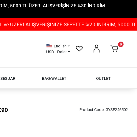
İM, 5000 TL ÜZERİ ALIŞVERİŞİNİZE %30 İNDİRİM
 ALIŞVERİŞİNİZE SEPETTE %20 İNDİRİM, 5000 TL ÜZERİ 
0
English
USD - Dolar
KSESUAR
BAG/WALLET
OUTLET
X90
Product Code:
GYSE246502