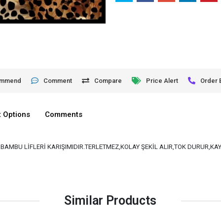
ommend
Comment
Compare
Price Alert
Order 
 Options
Comments
VE BAMBU LİFLERİ KARIŞIMIDIR.TERLETMEZ,KOLAY ŞEKİL ALIR,TOK DURUR,K
Similar Products