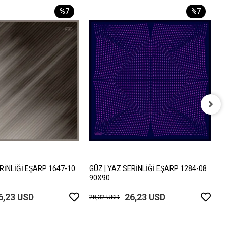
%7
%7
G
9
2
ERİNLİĞİ EŞARP 1647-10
GÜZ | YAZ SERİNLİĞİ EŞARP 1284-08
90X90
6,23 USD
26,23 USD
28,32 USD