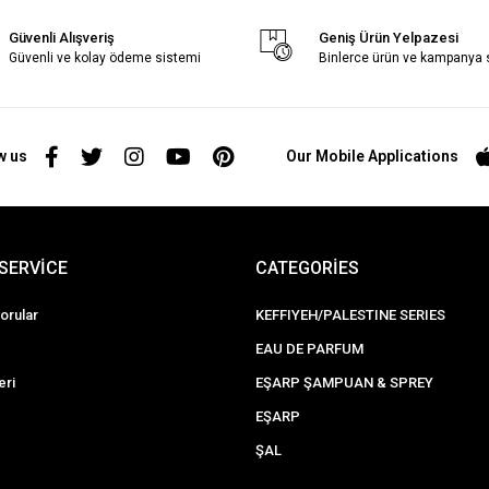
Güvenli Alışveriş
Geniş Ürün Yelpazesi
Güvenli ve kolay ödeme sistemi
Binlerce ürün ve kampanya
w us
Our Mobile Applications
SERVİCE
CATEGORİES
orular
KEFFIYEH/PALESTINE SERIES
EAU DE PARFUM
eri
EŞARP ŞAMPUAN & SPREY
EŞARP
ŞAL