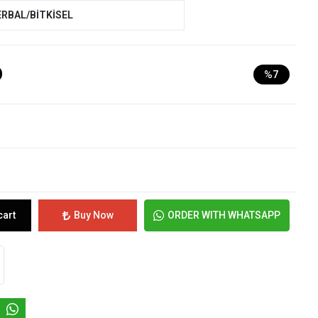
ERBAL/BİTKİSEL
D
%7
cart
Buy Now
ORDER WITH WHATSAPP