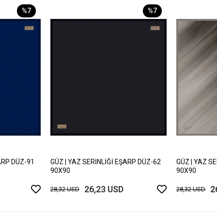
%7
%7
ARP DÜZ-91
GÜZ | YAZ SERİNLİĞİ EŞARP DÜZ-62
GÜZ | YAZ S
90X90
90X90
26,23 USD
2
28,32 USD
28,32 USD