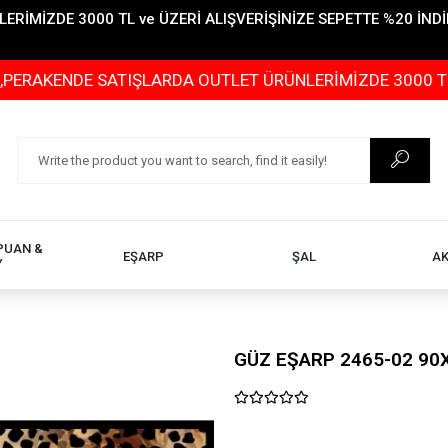
İMİZDE 3000 TL ve ÜZERİ ALIŞVERİŞİNİZE SEPETTE %20 İNDİR
DE SATIŞLARDA OUTLET ÜRÜNLERİMİZDE 3000 TL ve ÜZERİ
PUAN &
EŞARP
ŞAL
A
Y
GÜZ EŞARP 2465-02 90