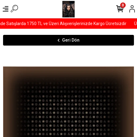
0
Satışlarda 1750 TL ve Üzeri Alışverişlerinizde Kargo Ücretsizdir
ÜY
Geri Dön