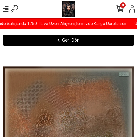
0
Satışlarda 1750 TL ve Üzeri Alışverişlerinizde Kargo Ücretsizdir
ÜY
Geri Dön