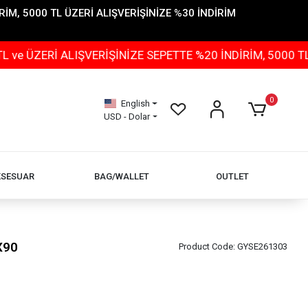
İM, 5000 TL ÜZERİ ALIŞVERİŞİNİZE %30 İNDİRİM
İ ALIŞVERİŞİNİZE SEPETTE %20 İNDİRİM, 5000 TL ÜZERİ
0
English
USD - Dolar
KSESUAR
BAG/WALLET
OUTLET
X90
Product Code:
GYSE261303