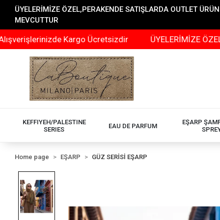
ÜYELERİMİZE ÖZEL,PERAKENDE SATIŞLARDA OUTLET ÜRÜNLER
MEVCUTTUR
erinizde Kargo Ücretsizdir
ÜYELERİMİZE ÖZEL,PERAKE
KEFFIYEH/PALESTINE
EŞARP ŞAM
EAU DE PARFUM
SERIES
SPRE
Home page
EŞARP
GÜZ SERİSİ EŞARP