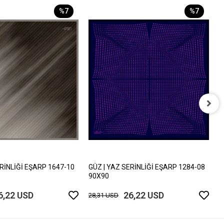
%7
%7
G
9
2
ERİNLİĞİ EŞARP 1647-10
GÜZ | YAZ SERİNLİĞİ EŞARP 1284-08
90X90
6,22 USD
26,22 USD
28,31 USD