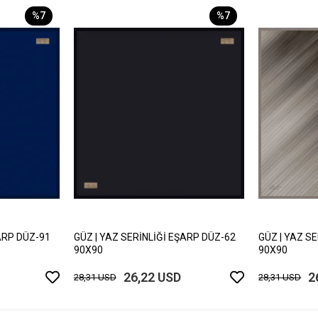
%7
%7
ARP DÜZ-91
GÜZ | YAZ SERİNLİĞİ EŞARP DÜZ-62
GÜZ | YAZ S
90X90
90X90
26,22 USD
2
28,31 USD
28,31 USD