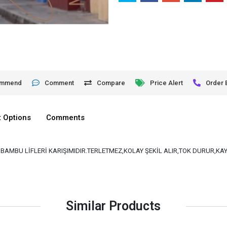
ommend
Comment
Compare
Price Alert
Order 
 Options
Comments
VE BAMBU LİFLERİ KARIŞIMIDIR.TERLETMEZ,KOLAY ŞEKİL ALIR,TOK DURUR,K
Similar Products