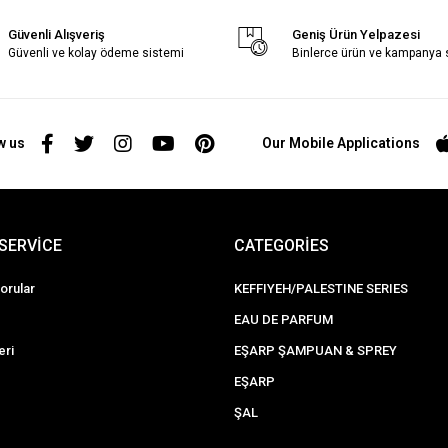
Güvenli Alışveriş
Geniş Ürün Yelpazesi
Güvenli ve kolay ödeme sistemi
Binlerce ürün ve kampanya
w us
Our Mobile Applications
SERVİCE
CATEGORİES
orular
KEFFIYEH/PALESTINE SERIES
EAU DE PARFUM
eri
EŞARP ŞAMPUAN & SPREY
EŞARP
ŞAL