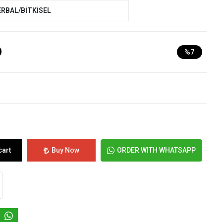
ERBAL/BİTKİSEL
D
%7
cart
Buy Now
ORDER WITH WHATSAPP