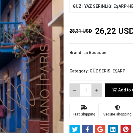
GÜZ | YAZ SERİNLİĞİ EŞARP-H
26,22 US
28,31 USD
Brand:
La Boutique
Category:
GÜZ SERİSİ EŞARP
Add to 
Fast Shipping
Secure shopping