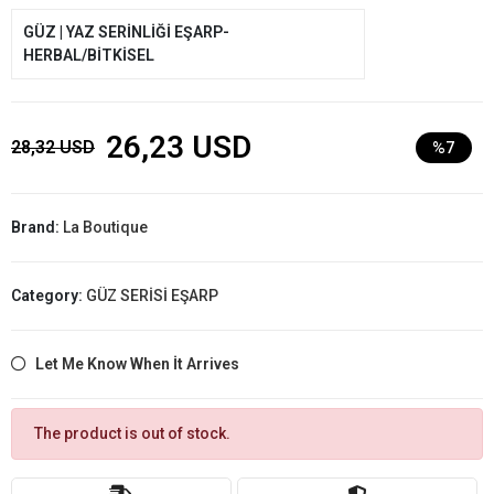
GÜZ | YAZ SERİNLİĞİ EŞARP-
HERBAL/BİTKİSEL
26,23 USD
28,32 USD
%7
Brand:
La Boutique
Category:
GÜZ SERİSİ EŞARP
Let Me Know When İt Arrives
The product is out of stock.