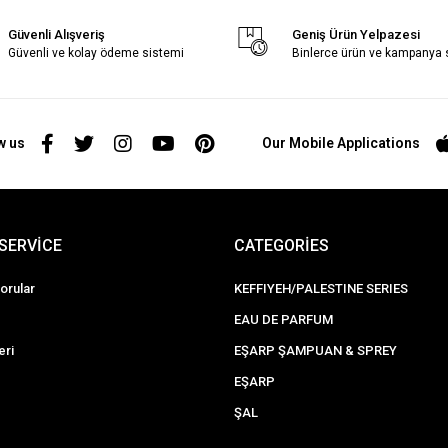
Güvenli Alışveriş
Geniş Ürün Yelpazesi
Güvenli ve kolay ödeme sistemi
Binlerce ürün ve kampanya
w us
Our Mobile Applications
SERVİCE
CATEGORİES
orular
KEFFIYEH/PALESTINE SERIES
EAU DE PARFUM
eri
EŞARP ŞAMPUAN & SPREY
EŞARP
ŞAL