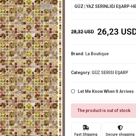
GÜZ | YAZ SERİNLİĞİ EŞARP-H
26,23 US
28,32 USD
Brand:
La Boutique
Category:
GÜZ SERİSİ EŞARP
Let Me Know When İt Arrives
The product is out of stock.
Fast Shipping
Secure shopping