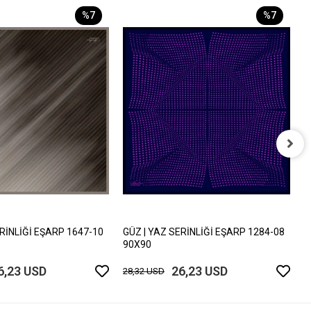
%7
%7
G
9
2
ERİNLİĞİ EŞARP 1647-10
GÜZ | YAZ SERİNLİĞİ EŞARP 1284-08
90X90
6,23 USD
26,23 USD
28,32 USD