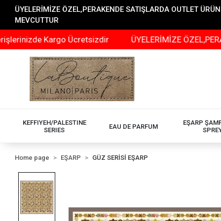
ÜYELERİMİZE ÖZEL,PERAKENDE SATIŞLARDA OUTLET ÜRÜNLER
MEVCUTTUR
zde Kargo Ücretsizdir
ÜYELERİMİZE ÖZEL,PERAKENDE S
KEFFIYEH/PALESTINE
EŞARP ŞAM
EAU DE PARFUM
SERIES
SPRE
Home page
EŞARP
GÜZ SERİSİ EŞARP