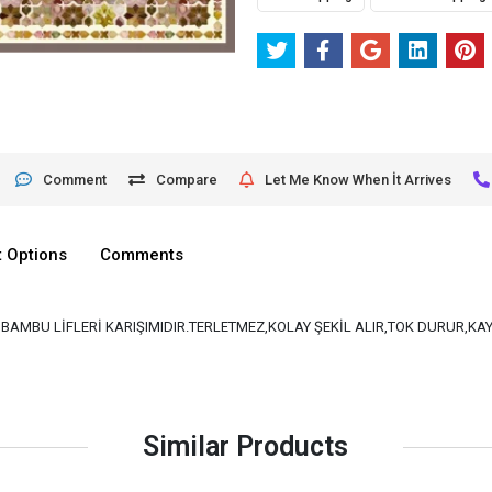
Comment
Compare
Let Me Know When İt Arrives
 Options
Comments
VE BAMBU LİFLERİ KARIŞIMIDIR.TERLETMEZ,KOLAY ŞEKİL ALIR,TOK DURUR,K
Similar Products