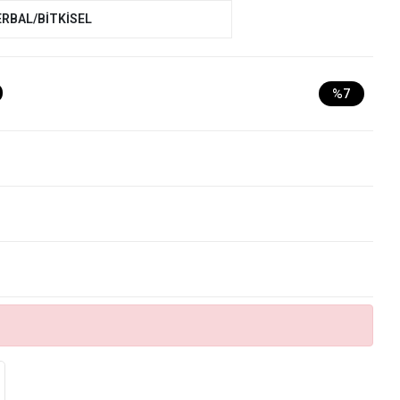
ERBAL/BİTKİSEL
D
%7