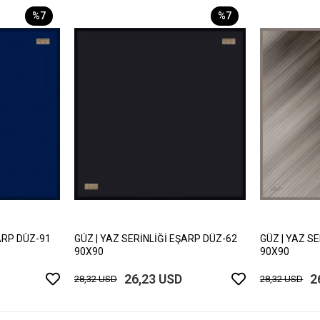
%7
%7
ARP DÜZ-91
GÜZ | YAZ SERİNLİĞİ EŞARP DÜZ-62
GÜZ | YAZ S
90X90
90X90
26,23 USD
2
28,32 USD
28,32 USD