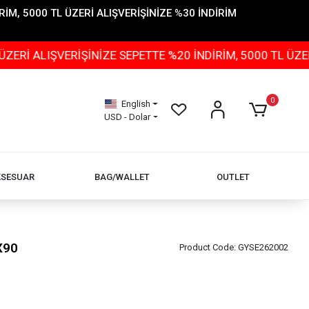
İM, 5000 TL ÜZERİ ALIŞVERİŞİNİZE %30 İNDİRİM
ŞVERİŞİNİZE SEPETTE %20 İNDİRİM, 5000 TL ÜZERİ ALIŞ
0
English
USD - Dolar
KSESUAR
BAG/WALLET
OUTLET
X90
Product Code:
GYSE262002