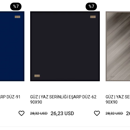
%7
%7
ARP DÜZ-91
GÜZ | YAZ SERİNLİĞİ EŞARP DÜZ-62
GÜZ | YAZ S
90X90
90X90
26,23 USD
2
28,32 USD
28,32 USD