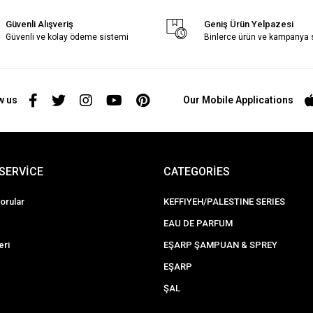
Güvenli Alışveriş
Geniş Ürün Yelpazesi
Güvenli ve kolay ödeme sistemi
Binlerce ürün ve kampanya
w us
Our Mobile Applications
SERVİCE
CATEGORİES
orular
KEFFIYEH/PALESTINE SERIES
EAU DE PARFUM
eri
EŞARP ŞAMPUAN & SPREY
EŞARP
ŞAL