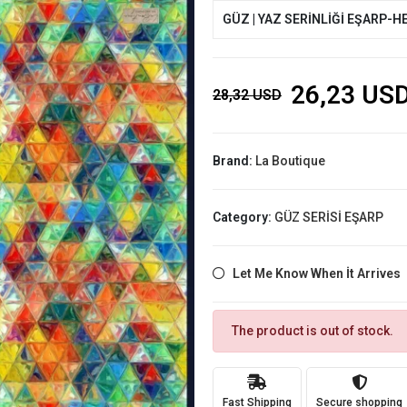
GÜZ | YAZ SERİNLİĞİ EŞARP-H
26,23 US
28,32 USD
Brand:
La Boutique
Category:
GÜZ SERİSİ EŞARP
Let Me Know When İt Arrives
The product is out of stock.
Fast Shipping
Secure shopping