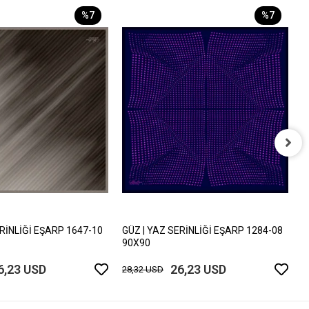
%7
%7
G
9
2
ERİNLİĞİ EŞARP 1647-10
GÜZ | YAZ SERİNLİĞİ EŞARP 1284-08
90X90
6,23 USD
26,23 USD
28,32 USD