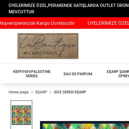
ÜYELERİMİZE ÖZEL,PERAKENDE SATIŞLARDA OUTLET ÜRÜNLER
MEVCUTTUR
lerinizde Kargo Ücretsizdir
ÜYELERİMİZE ÖZEL,PERAKE
KEFFIYEH/PALESTINE
EŞARP ŞAM
EAU DE PARFUM
SERIES
SPRE
Home page
EŞARP
GÜZ SERİSİ EŞARP