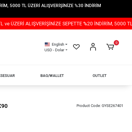
İM, 5000 TL ÜZERİ ALIŞVERİŞİNİZE %30 İNDİRİM
İ ALIŞVERİŞİNİZE SEPETTE %20 İNDİRİM, 5000 TL ÜZERİ
0
English
USD - Dolar
KSESUAR
BAG/WALLET
OUTLET
X90
Product Code:
GYSE267401