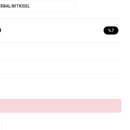
ERBAL/BİTKİSEL
D
%7