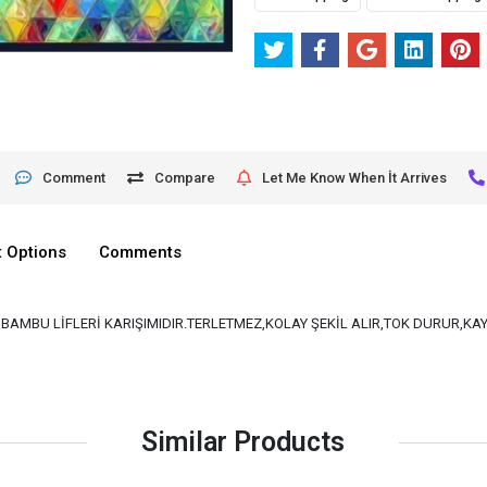
Comment
Compare
Let Me Know When İt Arrives
 Options
Comments
VE BAMBU LİFLERİ KARIŞIMIDIR.TERLETMEZ,KOLAY ŞEKİL ALIR,TOK DURUR,K
Similar Products