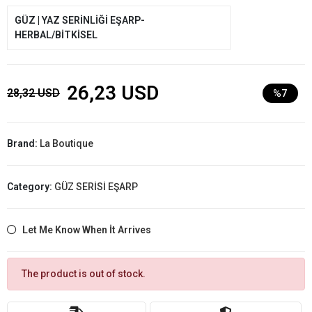
GÜZ | YAZ SERİNLİĞİ EŞARP-
HERBAL/BİTKİSEL
26,23 USD
28,32 USD
%7
Brand:
La Boutique
Category:
GÜZ SERİSİ EŞARP
Let Me Know When İt Arrives
The product is out of stock.