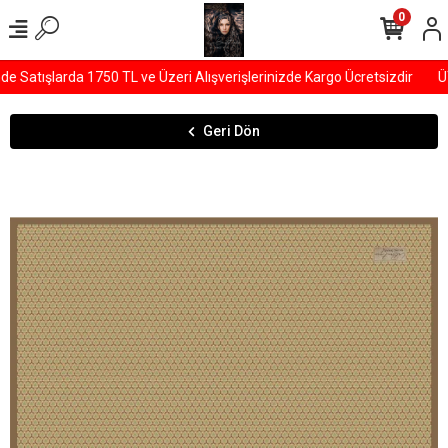
0
Satışlarda 1750 TL ve Üzeri Alışverişlerinizde Kargo Ücretsizdir
ÜY
Geri Dön