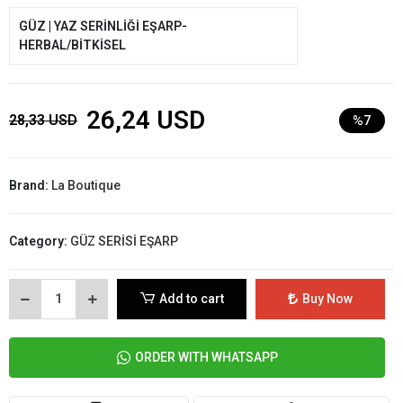
GÜZ | YAZ SERİNLİĞİ EŞARP-
HERBAL/BİTKİSEL
26,24 USD
28,33 USD
%7
Brand:
La Boutique
Category:
GÜZ SERİSİ EŞARP
Add to cart
Buy Now
ORDER WITH WHATSAPP