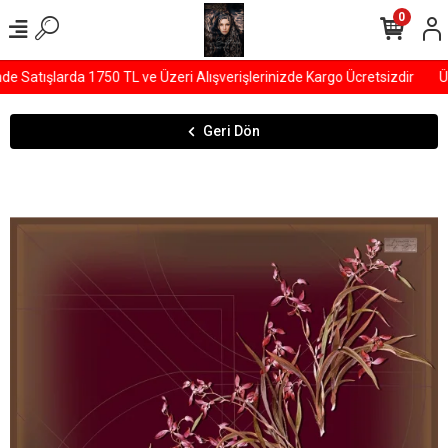
0
Satışlarda 1750 TL ve Üzeri Alışverişlerinizde Kargo Ücretsizdir
ÜY
Geri Dön