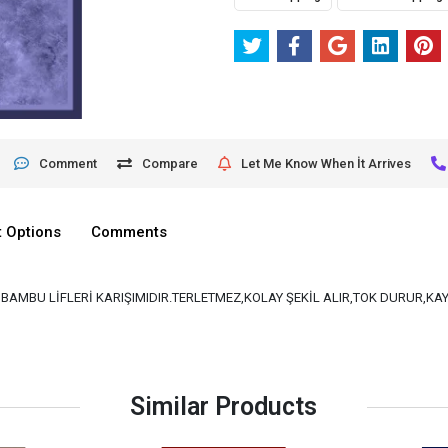
Comment
Compare
Let Me Know When İt Arrives
 Options
Comments
VE BAMBU LİFLERİ KARIŞIMIDIR.TERLETMEZ,KOLAY ŞEKİL ALIR,TOK DURUR,K
Similar Products