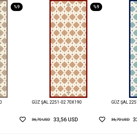
%9
%9
0
GÜZ ŞAL 2251-02 70X190
GÜZ ŞAL 225
33,56 USD
3
36,70 USD
36,70 USD