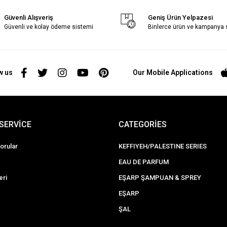
Güvenli Alışveriş
Geniş Ürün Yelpazesi
Güvenli ve kolay ödeme sistemi
Binlerce ürün ve kampanya
w us
Our Mobile Applications
SERVİCE
CATEGORİES
orular
KEFFIYEH/PALESTINE SERIES
EAU DE PARFUM
eri
EŞARP ŞAMPUAN & SPREY
EŞARP
ŞAL