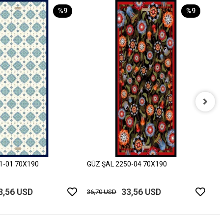
%9
%9
G
3
1-01 70X190
GÜZ ŞAL 2250-04 70X190
3,56 USD
33,56 USD
36,70 USD