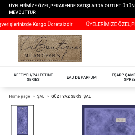
ÜYELERİMİZE ÖZEL,PERAKENDE SATIŞLARDA OUTLET ÜRÜNLER
MEVCUTTUR
rinizde Kargo Ücretsizdir
ÜYELERİMİZE ÖZEL,PERAKEND
KEFFIYEH/PALESTINE
EŞARP ŞAM
EAU DE PARFUM
SERIES
SPRE
Home page
ŞAL
GÜZ | YAZ SERİSİ ŞAL