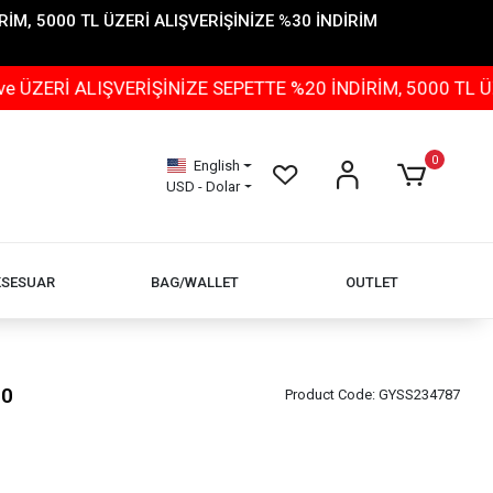
İM, 5000 TL ÜZERİ ALIŞVERİŞİNİZE %30 İNDİRİM
ALIŞVERİŞİNİZE SEPETTE %20 İNDİRİM, 5000 TL ÜZERİ A
0
English
USD - Dolar
KSESUAR
BAG/WALLET
OUTLET
90
Product Code:
GYSS234787