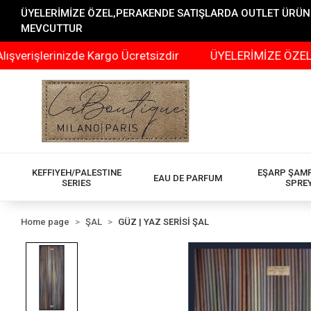
ÜYELERİMİZE ÖZEL,PERAKENDE SATIŞLARDA OUTLET ÜRÜNLER
MEVCUTTUR
lerinizde Kargo Ücretsizdir
ÜYELERİMİZE ÖZEL,PERAKE
KEFFIYEH/PALESTINE
EŞARP ŞAM
EAU DE PARFUM
SERIES
SPRE
Home page
ŞAL
GÜZ | YAZ SERİSİ ŞAL