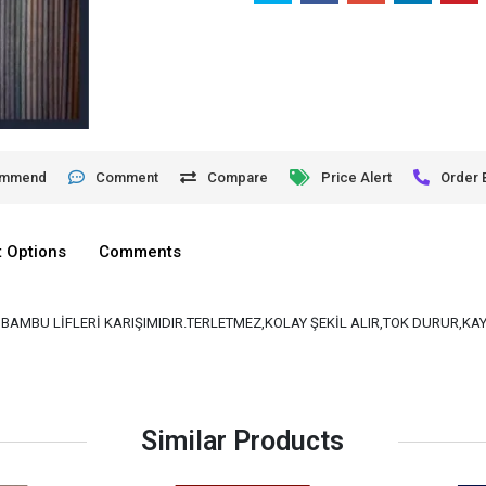
ommend
Comment
Compare
Price Alert
Order 
 Options
Comments
VE BAMBU LİFLERİ KARIŞIMIDIR.TERLETMEZ,KOLAY ŞEKİL ALIR,TOK DURUR,K
Similar Products