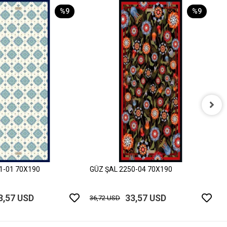
%9
%9
G
3
1-01 70X190
GÜZ ŞAL 2250-04 70X190
3,57 USD
33,57 USD
36,72 USD