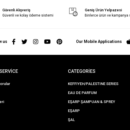
Güvenli Alışveriş
Geniş Ürün Yelpazesi
Güvenli ve kolay ödeme sistemi
Binlerce ürün ve kampanya
w us
Our Mobile Applications
SERVİCE
CATEGORİES
orular
KEFFIYEH/PALESTINE SERIES
EAU DE PARFUM
eri
EŞARP ŞAMPUAN & SPREY
EŞARP
ŞAL