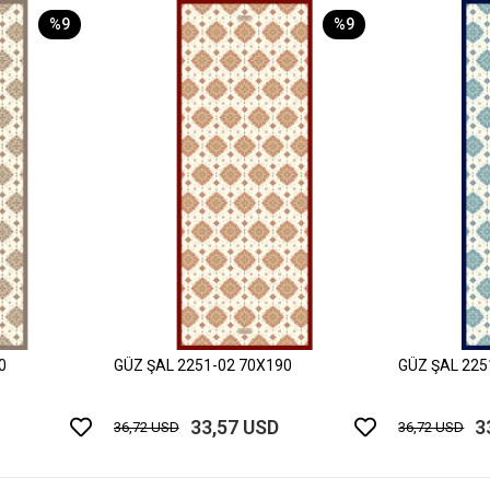
%9
%9
0
GÜZ ŞAL 2251-02 70X190
GÜZ ŞAL 225
33,57 USD
3
36,72 USD
36,72 USD