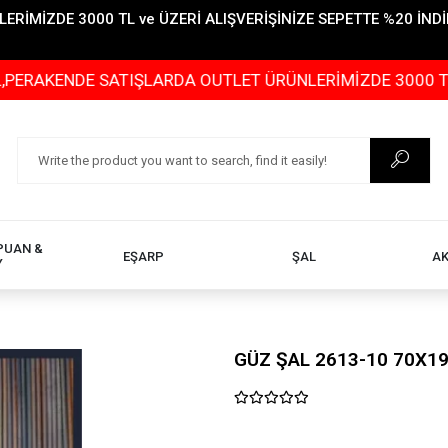
İMİZDE 3000 TL ve ÜZERİ ALIŞVERİŞİNİZE SEPETTE %20 İNDİR
NDE SATIŞLARDA OUTLET ÜRÜNLERİMİZDE 3000 TL ve ÜZER
PUAN &
EŞARP
ŞAL
A
Y
GÜZ ŞAL 2613-10 70X1