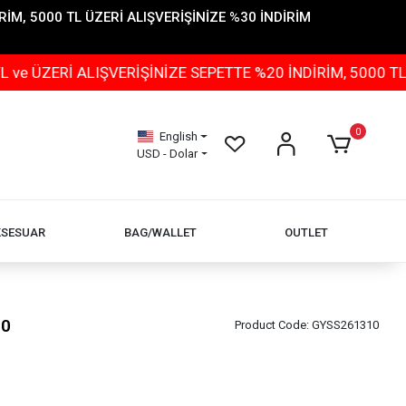
İM, 5000 TL ÜZERİ ALIŞVERİŞİNİZE %30 İNDİRİM
İ ALIŞVERİŞİNİZE SEPETTE %20 İNDİRİM, 5000 TL ÜZERİ
0
English
USD - Dolar
KSESUAR
BAG/WALLET
OUTLET
90
Product Code:
GYSS261310