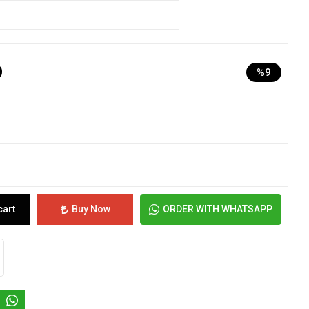
D
%9
cart
Buy Now
ORDER WITH WHATSAPP